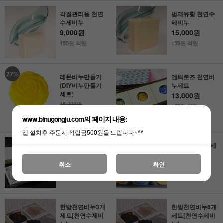
각질관리용 천연
법제유황 천연수
수제비누
제비누
9,000원
15,000원
150원 적립
150원 적립
27
%
레몬비누만들기
엔틱로즈 천연비
(DIY비누만들기
누세트
세트)
13,000원
15,000원
130원 적립
11,000원
www.binugongju.com의 페이지 내용:
110원 적립
앱 설치후 주문시 적립금500원을 드립니다~^^
로즈비누세트 [천
행복 천연비누 세
연수제비누]
트[수제비누]
12,000원
20,000원
취소
확인
120원 적립
200원 적립
한방천연비누3개
한방천연비누6개
세트[천연수제비
세트[천연수제비