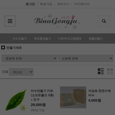
로그인
회원가입
장바구니
마이페이지
|
|
|
비누만들기
화장품만들기
디퓨저/석고방향제
캔들만들기
만들기세트
정렬
비누만들기 키트
어성초 천연수제
(소프트몰드 3종)
비누
+ 도구
4,000원
29,000원
290원 적립