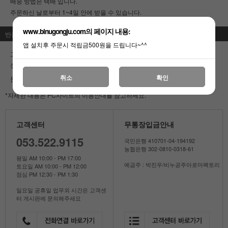
배송 방법은 택배 입니다.
주문하신 날로부터 1~4일 안에 받을 수 있습니다.
www.binugongju.com의 페이지 내용:
반품안내
앱 설치후 주문시 적립금500원을 드립니다~^^
고객의 변심에 의한 교환 및 반품이면 배송비는
소비자부담
입니다.
상품의 이상에 의한 교환 및 반품이면 배송비는
판매자부담
입니다.
취소
확인
문의 :
053-522-9115
*자세한 내용은 PC사이트의 이용안내를 참고하세요.
고객센터
무통장입금안내
053.522.9115
국민은행 410701-04-194192
농협은행 302-0810-0318-61
평일 AM 10:00 - PM 17:00
예금주 : 박진우/비누공주아로마팩토리
토요일 AM 10:00 - PM 12:00
점심 PM 12:30 - PM 1:30
일요일 공휴일 업무외 시간은 고객센
터 게시판에 문의해주세요