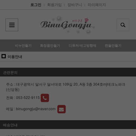
로그인
회원가입
장바구니
마이페이지
|
|
|
비누만들기
화장품만들기
디퓨저/석고방향제
캔들만들기
이용안내
관련문의
주소 : 대구광역시 달서구 달서대로 109길 20, A동 3층 304호mj테크노파크
(신당동)
전화 :
053-522-9115
메일 :
binugongju@naver.com
배송안내