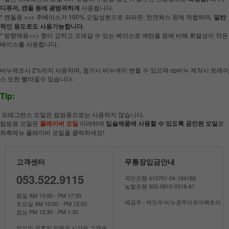
디퓨저, 캔들 등에 광범위하게
사용됩니다.
* 캔들용 ==> 주베이스가 100% 오일성분으로 파라핀, 천연왁스 등에 적합하며,
일반
적인 용도로도 사용가능합니다
.
* 방향제용==> 향이 강하고 오래갈 수 있는 베이스로 에탄올 등에 비해 휘발성이 작은
베이스를 사용합니다.
비누제조시 2%까지 사용하며, 첨가시 비누색이 변할 수 있으며 cp비누 제작시 트레이
스 또한 빨라질수 있습니다.
Tip:
프래그런스 오일은 립밤용으로는 사용하지 않습니다.
립밤용 오일은
플레이버 오일
이라하며
입술제품에 사용할 수 있도록 공인된 오일
로
좌측메뉴 플레이버 오일을 클릭하세요!
고객센터
무통장입금안내
053.522.9115
국민은행 410701-04-194192
농협은행 302-0810-0318-61
평일 AM 10:00 - PM 17:00
예금주 : 박진우/비누공주아로마팩토리
토요일 AM 10:00 - PM 12:00
점심 PM 12:30 - PM 1:30
일요일 공휴일 업무외 시간은 고객센