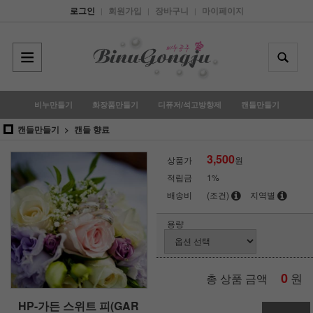
로그인
회원가입
장바구니
마이페이지
|
|
|
비누만들기
화장품만들기
디퓨저/석고방향제
캔들만들기
캔들만들기
캔들 향료
3,500
상품가
원
적립금
1%
배송비
(조건)
지역별
용량
0
원
총 상품 금액
HP-가든 스위트 피(GAR