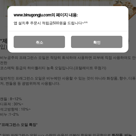
www.binugongju.com의 페이지 내용:
앱 설치후 주문시 적립금500원을 드립니다~^^
달콤하면서 사랑스러운 향 (투명한 액체타
*제품설명 :
취소
확인
입)
비누공주의 프래그런스 오일은 적당히 희석하여 사용하면 피부에 직접 사용하여도 안
전한
코스메틱 등급의 하이퀄리티 농축 오일입니다.(프탈레이트 무첨가)
일반적인 프래그런스 오일은 비누에만 사용할 수 있는 것이 아니라 화장품, 향수, 디퓨
저, 캔들용 등 광범위하게 사용됩니다.
캔들 : 8~12%
디퓨져 : 30%~
석고방향제 : 10%~
비누 :1~2%
*프래그런스 오일 특징*
* 일반 프래그런스 오일 ==> 소량의 수용성 성분이 함유된 인공향으로
화장품, 비누,